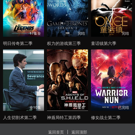
17集全
完结
完结
明日传奇第二季
权力的游戏第三季
童话镇第六季
全10集
22集全
已完结
人生切割术第二季
神盾局特工第四季
修女战士第二季
返回首页
返回顶部