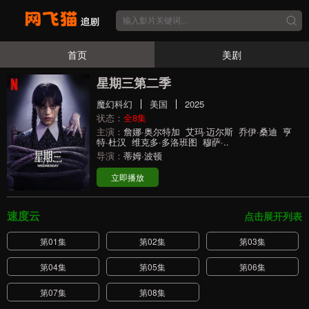
首页
美剧
星期三第二季
魔幻科幻
美国
2025
状态：
全8集
主演：
詹娜·奥尔特加
艾玛·迈尔斯
乔伊·桑迪
亨
特·杜汉
维克多·多洛班图
穆萨·..
导演：
蒂姆·波顿
立即播放
速度云
点击展开列表
第01集
第02集
第03集
第04集
第05集
第06集
第07集
第08集