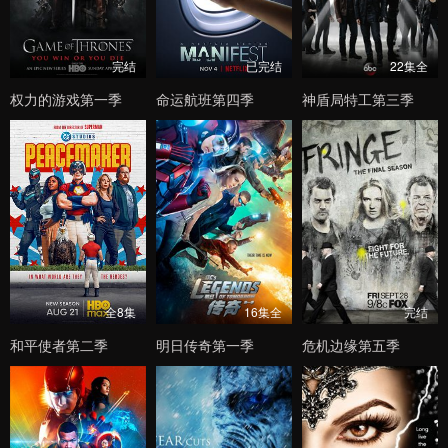
完结
已完结
22集全
权力的游戏第一季
命运航班第四季
神盾局特工第三季
全8集
16集全
完结
和平使者第二季
明日传奇第一季
危机边缘第五季