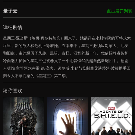
量子云
点击展开列表
详细剧情
星期三·亚当斯（珍娜·奥尔特加饰）回来了。她徜徉在永封学院的哥特式大
厅里，新的敌人和危机正等着她。在本季中，星期三必须应对家人、朋友
和旧敌，由此经历了风趣、黑暗、古怪、混乱的新一年。凭借招牌睿智和
冷面魅力护体的星期三也被卷入了一个毛骨悚然的超自然新谜团中。创剧
人/剧集主管阿尔弗雷 德·高夫、迈尔斯·米勒与监制兼导演蒂姆·波顿携手回
归令人不寒而栗的《星期三》第二季。
猜你喜欢