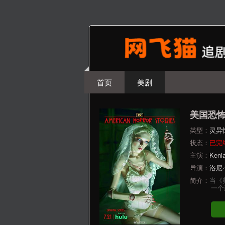
首页
美剧
美国恐
类型：
灵异
状态：
已完
主演：
Kenia
导演：
洛尼
简介：
当《
一个