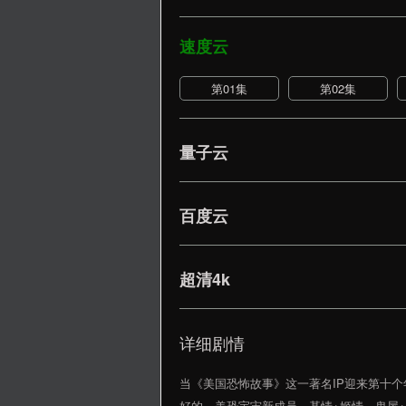
速度云
第01集
第02集
量子云
百度云
超清4k
详细剧情
当《美国恐怖故事》这一著名IP迎来第十
好的，美恐宇宙新成员，基情+姬情，鬼屋+