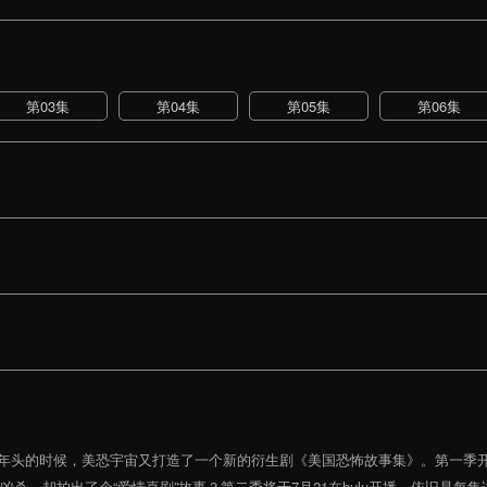
第03集
第04集
第05集
第06集
个年头的时候，美恐宇宙又打造了一个新的衍生剧《美国恐怖故事集》。第一季
凶杀，却拍出了个“爱情喜剧”故事？第二季将于7月21在hulu开播，依旧是每