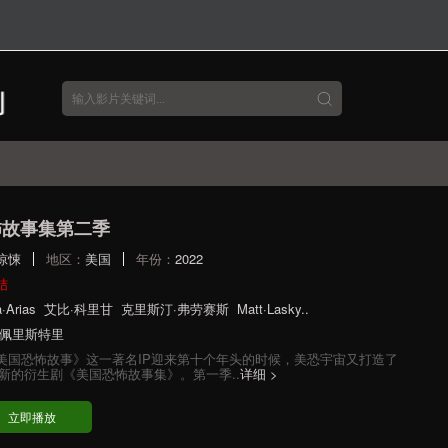
怖故事集第二季
惊悚
地区：
美国
年份：
2022
结
·Arias
艾比·科里甘
克里斯汀·弗劳赛斯
Matt·Lasky..
·佩里斯特里
美国恐怖故事》这一著名IP迎来第十个年头的时候，美恐宇宙又打造了
新的衍生剧《美国恐怖故事集》。第一季..
详细 >
立即播放