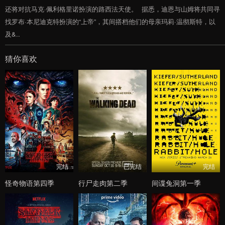
还将对抗马克·佩利格里诺扮演的路西法天使。 据悉，迪恩与山姆将共同寻
找罗布·本尼迪克特扮演的“上帝”，其间搭档他们的母亲玛莉·温彻斯特，以
及&..
猜你喜欢
完结
已完结
完结
怪奇物语第四季
行尸走肉第二季
间谍兔洞第一季