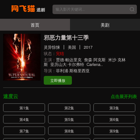
首页
美剧
邪恶力量第十三季
灵异惊悚
美国
2017
状态：
完结
主演：
贾德·帕达里克
詹森·阿克斯
米沙·克林
斯
亚历山大·卡尔弗特
Carlena..
导演：
菲利浦·斯格里西亚
立即播放
速度云
点击展开列表
第1集
第2集
第3集
第4集
第5集
第6集
第7集
第8集
第9集