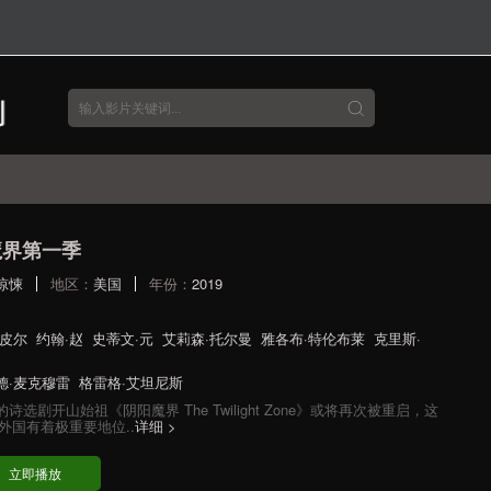
魔界第一季
惊悚
地区：
美国
年份：
2019
·皮尔
约翰·赵
史蒂文·元
艾莉森·托尔曼
雅各布·特伦布莱
克里斯·
德·麦克穆雷
格雷格·艾坦尼斯
诗选剧开山始祖《阴阳魔界 The Twilight Zone》或将再次被重启，这
外国有着极重要地位..
详细 >
立即播放