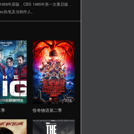
959年原版﹑CBS 1985年第一次重启版﹑
rez执笔及当制作人。
更新第06集
完结
二季
怪奇物语第二季