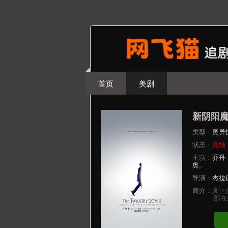
首页
美剧
新阴阳
类型：
灵异
状态：
完结
主演：
乔丹
奥..
导演：
杰拉
简介：
真正的
部在