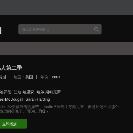
凡人第二季
情感
地区：
美国
年份：
2001
·哈罗德
兰迪·哈里森
哈尔·斯帕克斯
les·McDougall
Sarah·Harding
isode 1经受被袭击的痛苦，Justin从昏迷中苏醒过来，但是却记不得那个
命运的夜晚了。而Bri..
详细 >
立即播放