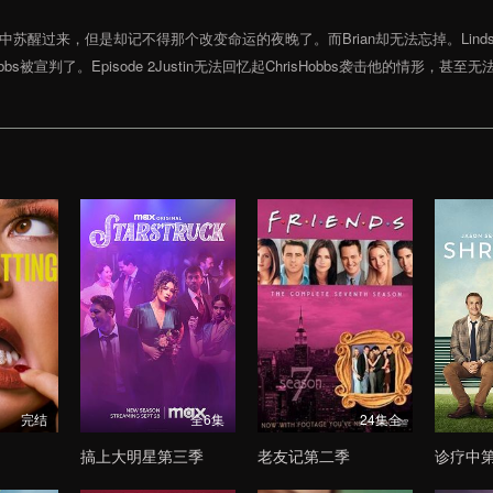
n从昏迷中苏醒过来，但是却记不得那个改变命运的夜晚了。而Brian却无法忘掉。Lind
obbs被宣判了。Episode 2Justin无法回忆起ChrisHobbs袭击他的情形，
完结
全6集
24集全
搞上大明星第三季
老友记第二季
诊疗中