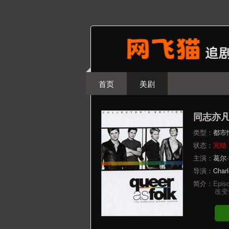
首页
美剧
同志亦
类型：
都市
状态：
完结
主演：
葛尔
导演：
Char
简介：
Ep
改变