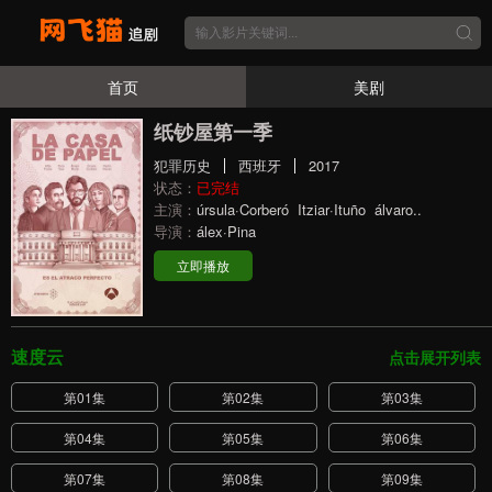
首页
美剧
纸钞屋第一季
犯罪历史
西班牙
2017
状态：
已完结
主演：
úrsula·Corberó
Itziar·Ituño
álvaro..
导演：
álex·Pina
立即播放
速度云
点击展开列表
第01集
第02集
第03集
第04集
第05集
第06集
第07集
第08集
第09集