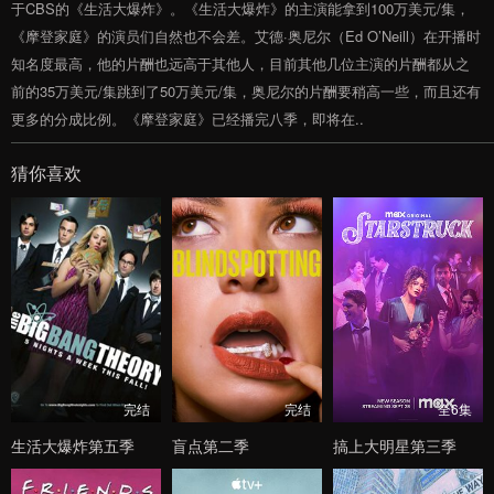
于CBS的《生活大爆炸》。《生活大爆炸》的主演能拿到100万美元/集，
《摩登家庭》的演员们自然也不会差。艾德·奥尼尔（Ed O’Neill）在开播时
知名度最高，他的片酬也远高于其他人，目前其他几位主演的片酬都从之
前的35万美元/集跳到了50万美元/集，奥尼尔的片酬要稍高一些，而且还有
更多的分成比例。《摩登家庭》已经播完八季，即将在..
猜你喜欢
完结
完结
全6集
生活大爆炸第五季
盲点第二季
搞上大明星第三季