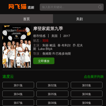
首页
美剧
摩登家庭第九季
都市情感
美国
2017
状态：
完结
主演：
朱丽·鲍温
泰·布利尔
乔·尼夫
斯
Luke·Bilyk
导演：
詹姆斯·R·巴格多纳斯
立即播放
速度云
点击展开列表
第01集
第02集
第03集
第04集
第05集
第06集
第07集
第08集
第09集