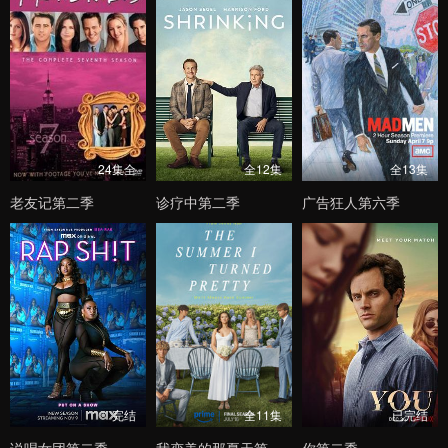
24集全
全12集
全13集
老友记第二季
诊疗中第二季
广告狂人第六季
完结
全11集
已完结
说唱女团第二季
我变美的那夏天第三季
你第二季