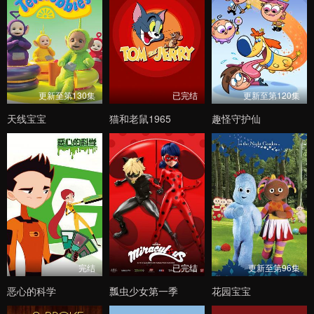
更新至第130集
已完结
更新至第120集
天线宝宝
猫和老鼠1965
趣怪守护仙
完结
已完结
更新至第96集
恶心的科学
瓢虫少女第一季
花园宝宝