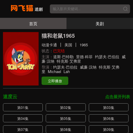
首页
美剧
猫和老鼠1965
动漫卡通
美国
1965
状态：
已完结
主演：
道斯·巴特勒
里德·科菲
约瑟夫·巴伯拉
威
廉·汉纳
特克斯·艾弗里
导演：
约瑟夫·巴伯拉
威廉·汉纳
特克斯·艾弗
里
Michael
Lah
立即播放
速度云
点击展开列表
第01集
第02集
第03集
第04集
第05集
第06集
第07集
第08集
第09集