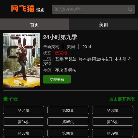
首页
美剧
24小时第九季
最新美剧
美国
2014
状态：
已完结
主演：
基弗·萨瑟兰
格本加·阿金纳格贝
本杰明·布
拉特
导演：
布拉德·特纳
立即播放
量子云
点击展开列表
第01集
第02集
第03集
第04集
第05集
第06集
第07集
第08集
第09集