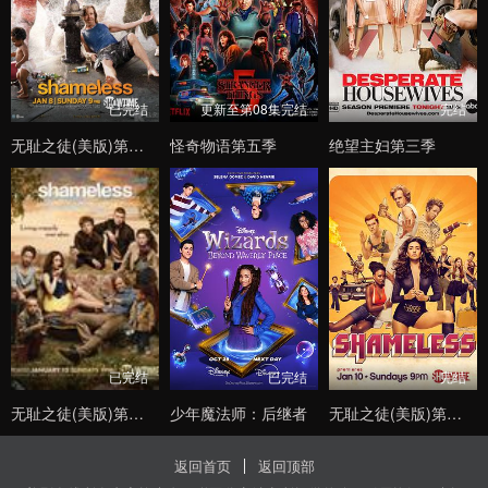
已完结
更新至第08集完结
完结
无耻之徒(美版)第二季
怪奇物语第五季
绝望主妇第三季
已完结
已完结
完结
无耻之徒(美版)第三季
少年魔法师：后继者
无耻之徒(美版)第六季
返回首页
返回顶部