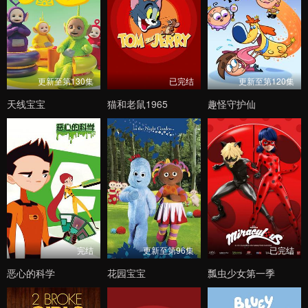
更新至第130集
已完结
更新至第120集
天线宝宝
猫和老鼠1965
趣怪守护仙
完结
更新至第96集
已完结
恶心的科学
花园宝宝
瓢虫少女第一季