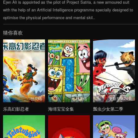
Ejen Ali is appointed as the pilot of Project Satria, a new armoured suit
with the help of an Artificial Intelligence programme specially designed to
optimise the physical performance and mental skil..
猜你喜欢
已完结
已完结
更新至第24集
乐高幻影忍者
海绵宝宝全集
瓢虫少女第二季