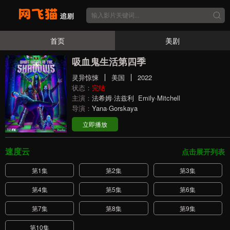
首页
美剧
吸血鬼生活第四季
灵异惊悚
美国
2022
状态：
完结
主演：
法希姆·法兹利
Emily·Mitchell
导演：
Yana·Gorskaya
立即播放
速度云
点击展开列表
第1集
第2集
第3集
第4集
第5集
第6集
第7集
第8集
第9集
第10集