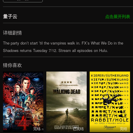
量子云
点击展开列表
详细剧情
The party don’t start ’til the vampires walk in. FX’s What We Do in the
Shadows returns Tuesday 7/12. Stream all episodes on Hulu.
猜你喜欢
完结
已完结
完结