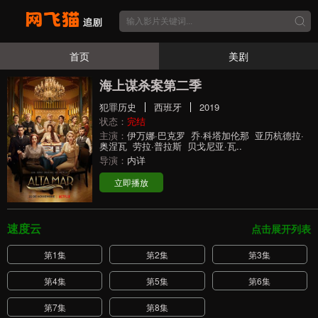
首页
美剧
海上谋杀案第二季
犯罪历史
西班牙
2019
状态：
完结
主演：
伊万娜·巴克罗
乔·科塔加伦那
亚历杭德拉·
奥涅瓦
劳拉·普拉斯
贝戈尼亚·瓦..
导演：
内详
立即播放
速度云
点击展开列表
第1集
第2集
第3集
第4集
第5集
第6集
第7集
第8集