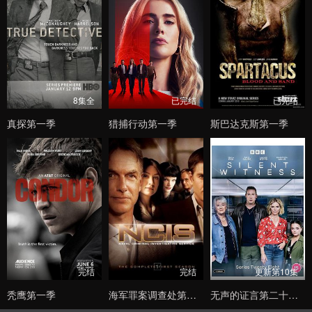
8集全
已完结
已完结
真探第一季
猎捕行动第一季
斯巴达克斯第一季
完结
完结
更新第10集
秃鹰第一季
海军罪案调查处第一季
无声的证言第二十八季