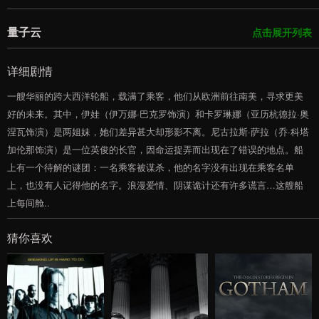
量子云
点击展开列表
详细剧情
一艘华丽的跨大西洋轮船，载满了乘客，他们从欧洲前往南美，寻求更美
好的未来。其中，伊娃（伊万娜·巴克罗饰演）和卡罗琳娜（亚历杭德拉·奥
涅瓦饰演）是两姐妹，她们差异甚大却形影不离。尼古拉斯·萨拉（乔·科塔
加伦那饰演）是一位英俊的长官，因命运捉弄而出现在了错误的地点。船
上有一个待解的谜团：一名乘客被谋杀，他的名字没有出现在乘客名单
上，也没有人记得他的名字。浪漫爱情、阴谋诡计还有许多谎言…这艘船
上每间舱..
猜你喜欢