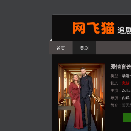
首页
美剧
爱情盲
类型：
动漫
状态：
完结
主演：
Zofi
导演：
内详
简介：
暂无