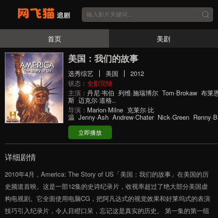
首页
美剧
美国：我们的故事
选秀综艺
美国
2012
状态：
全剧完结
主演：
丹尼·韦伯
列维·施瑞博尔
Tom·Brokaw
布莱恩
斯
迈克尔·道格..
导演：
Marion·Milne
克莱尔·比
温
Jenny·Ash
Andrew·Chater
Nick·Green
Renny·Ba
立即播放
详细剧情
2010年4月，America: The Story of US「美国：我们的故事」在美国的历
史频道首映。这是一部12集的史诗纪录片，收视率超过了绝大部分美国虚
构电视剧。它全面使用电脑CG，把阿凡达式的视觉效果和好莱坞式的表演
技巧引入纪录片，令人目瞪口呆，忘记这是真实的历史。 第一集的第一组