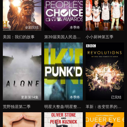
全剧完结
本季终
本季终
美国：我们的故事
第39届美国人民选择奖颁奖典礼
小小厨神第五季
更新第14集
本季终
已完结
荒野独居第二季
明星大整蛊/明星整人秀第九季
革新：改变世界的发明第一季