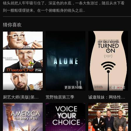
镜头就把人牢牢吸引住了。深蓝色的水底，一条大鱼游过，随后从水下看
到一艘船缓缓驶来。在一个俯瞰船身的镜头之后..
猜你喜欢
已完结
更新第10集
全剧完结
厨艺大师(美版)第四季
荒野独居第三季
诚邀辣妹：网络性与爱第一季