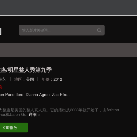
蛊/明星整人秀第九季
综艺
地区：
美国
年份：
2012
终
en·Panettiere
Dianna·Agron
Zac·Efro..
大整蛊是美国的整人真人秀。它的播出从2003年就开始了，由Ashton
her和Jason Go..
详细 >
立即播放