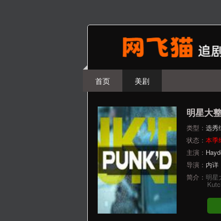
首页
美剧
明星大整
类型：
选秀
状态：
本季
主演：
Hayd
导演：
内详
简介：
明星
Kutc