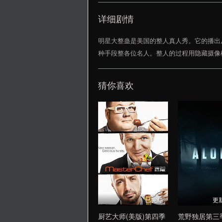
详细剧情
明星大整蛊是美国的整人真人秀。它的播出从2003年
种手段整各位名人。整人的过程用隐藏摄像机拍下来。受到整蛊
猜你喜欢
已完结
更
厨艺大师(美版)第四季
荒野独居第三