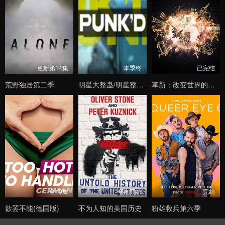
更新第14集
本季终
已完结
荒野独居第二季
明星大整蛊/明星整人秀第九季
革新：改变世界的发明第一季
全10集
全剧完结
完结
欲罢不能(德国版)
不为人知的美国历史
粉雄救兵第六季