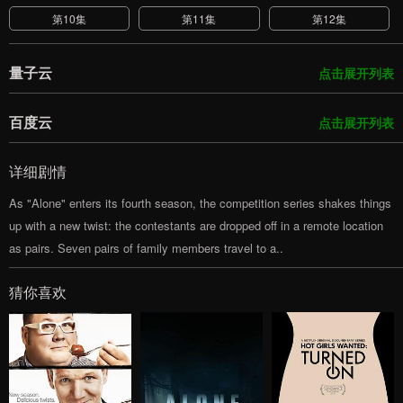
第10集
第11集
第12集
量子云
点击展开列表
百度云
点击展开列表
详细剧情
As "Alone" enters its fourth season, the competition series shakes things
up with a new twist: the contestants are dropped off in a remote location
as pairs. Seven pairs of family members travel to a..
猜你喜欢