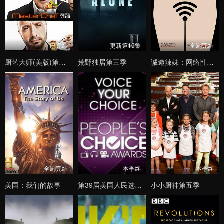
已完结
更新第10集
全剧完结
厨艺大师(美版)第四季
荒野独居第三季
诚邀辣妹：网络性与爱第一季
全剧完结
本季终
本季终
美国：我们的故事
第39届美国人民选择奖颁奖典礼
小小厨神第五季