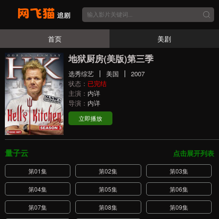
首页
美剧
地狱厨房(美版)第三季
选秀综艺
美国
2007
状态：
已完结
主演：
内详
导演：
内详
立即播放
量子云
点击展开列表
第01集
第02集
第03集
第04集
第05集
第06集
第07集
第08集
第09集