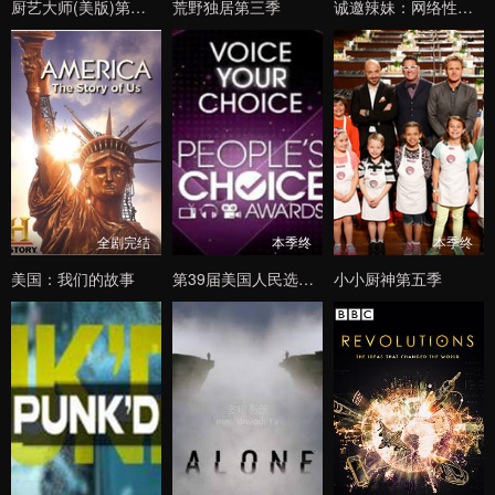
厨艺大师(美版)第四季
荒野独居第三季
诚邀辣妹：网络性与爱第一季
全剧完结
本季终
本季终
美国：我们的故事
第39届美国人民选择奖颁奖典礼
小小厨神第五季