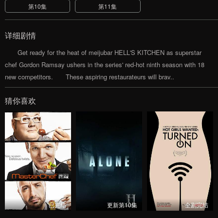
第10集
第11集
详细剧情
Get ready for the heat of meijubar HELL'S KITCHEN as superstar
chef Gordon Ramsay ushers in the series' red-hot ninth season with 18
new competitors. These aspiring restaurateurs will brav..
猜你喜欢
已完结
更新第10集
全剧完结